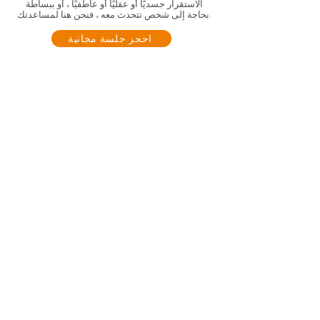
الاستقرار جسديًا أو عقليًا أو عاطفيًا ، أو ببساطة
بحاجة إلى شخص تتحدث معه ، فنحن هنا لمساعدتك.
احجز جلسة مجانية
منصة سرية ل
عبر عن نفسك