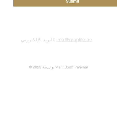
Submit
info@mbplife.ae
البريد الإلكتروني:
الأحكام والشروط
خصوصية
البيانات
© 2023 بواسطة MaitriBodh Parivaar