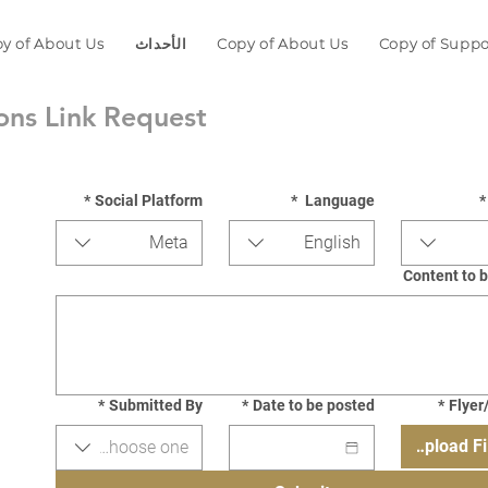
Copy of Supp
Copy of About Us
الأحداث
y of About Us
ons Link Request
*
Social Platform
*
Language
*
Meta
English
Content to 
*
Submitted By
*
Date to be posted
*
Flyer
Upload Fi
Choose one