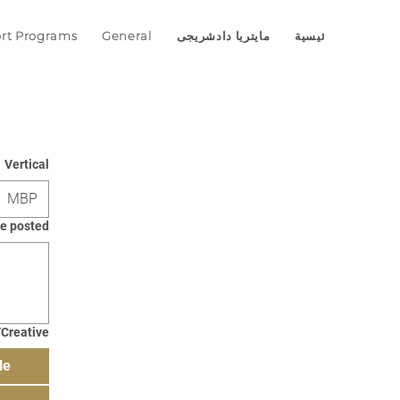
New 
الرئيسية
مايتريا دادشريجى
General
ort Programs
Vertical
MBP
be posted
/Creative
le