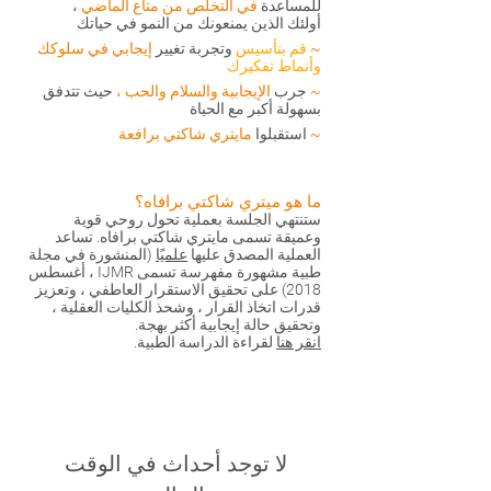
للمساعدة
في التخلص من متاع الماضي
،
أولئك الذين يمنعونك من النمو في حياتك
~
قم بتأسيس
وتجربة تغيير
إيجابي
في سلوكك
وأنماط تفكيرك
~
جرب
الإيجابية والسلام والحب ،
حيث تتدفق
بسهولة أكبر مع الحياة
~
استقبلوا
مايتري شاكتي برافعة
ما هو ميتري شاكتي برافاه؟
ستنتهي الجلسة بعملية تحول روحي قوية
وعميقة تسمى مايتري شاكتي برافاه. تساعد
العملية المصدق عليها
علميًا
(المنشورة في مجلة
طبية مشهورة مفهرسة تسمى IJMR ، أغسطس
2018) على تحقيق الاستقرار العاطفي ، وتعزيز
قدرات اتخاذ القرار ، وشحذ الكليات العقلية ،
وتحقيق حالة إيجابية أكثر بهجة.
انقر هنا
لقراءة الدراسة الطبية.
لا توجد أحداث في الوقت