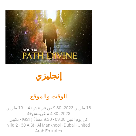
إنجليزي
الوقت والموقع
18 مارس 2023، 9:30 ص غرينتش+4 – 19 مارس
2023، 4:30 م غرينتش+4
كل يوم اثنين 09.00 - 9.30 مساءً (GST) - تكبير,
villa 2 - 30 A St - Al Mankhool - Dubai - United
Arab Emirates