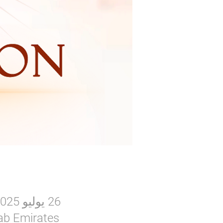
26 يوليو 2025، 9:00 ص غرينتش+4 – 27 يوليو 2025، 3:30 م غرينتش+4
rab Emirates