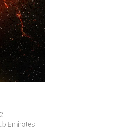
22 يونيو 2024، 9:00 
rab Emirates