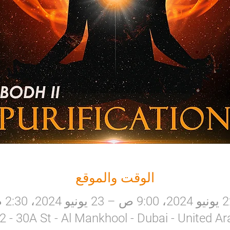
الوقت والموقع
ص – 23 يونيو 2024، 2:30 م
a 2 - 30A St - Al Mankhool - Dubai - United A