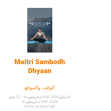
Maitri Sambodh
Dhyaan
الوقت والموقع
24 مايو 2026، 9:00 م غرينتش+4 – 25 مايو
2026، 9:40 م غرينتش+4
Online via Zoom Call