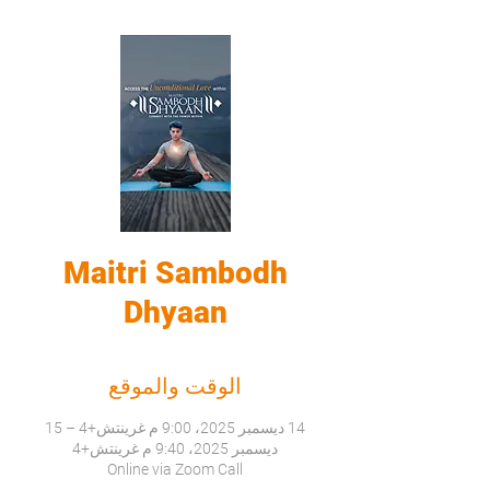
Maitri Sambodh
Dhyaan
الوقت والموقع
14 ديسمبر 2025، 9:00 م غرينتش+4 – 15
ديسمبر 2025، 9:40 م غرينتش+4
Online via Zoom Call