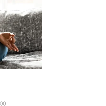
8.00 - 9.15 مساءً (بتوقيت ج