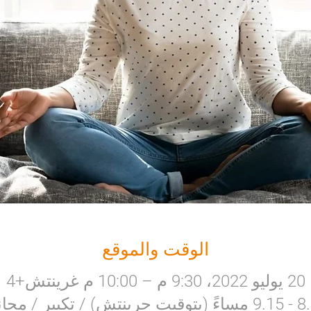
الوقت والموقع
20 يوليو 2022، 9:30 م – 10:00 م غرينتش+4
رينتش) / تكبير / مجاني