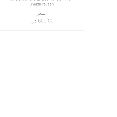
ShaktiPravaah

السعر