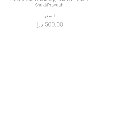
ShaktiPravaah

السعر