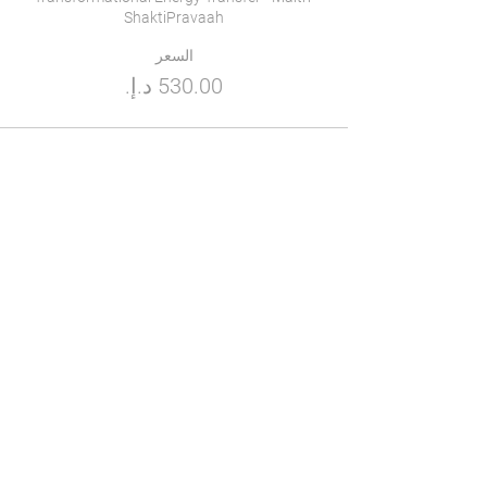
ShaktiPravaah

السعر