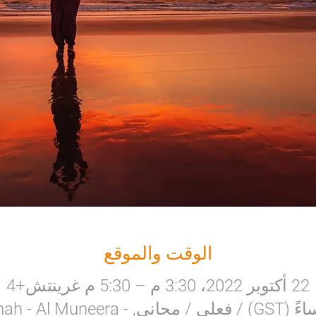
الوقت والموقع
22 أكتوبر 2022، 3:30 م – 5:30 م غرينتش+4
3.30 مساءً - 7:30 مساءً (GST) / فعلي / 