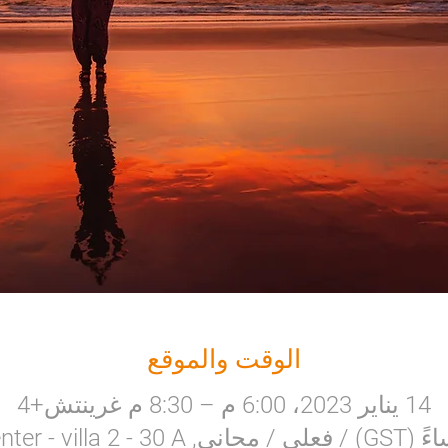
الوقت والموقع
14 يناير 2023، 6:00 م – 8:30 م غرينتش+4
3.30 مساءً - 7:30 مساءً (GST) / فعلي / مجا