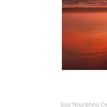
ني, Soul Nourishing Center - villa 2 - 30 A