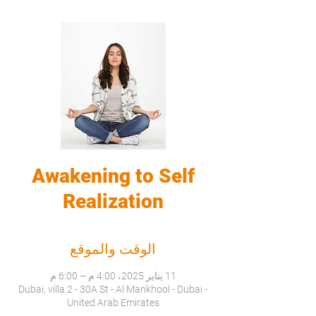
Awakening to Self
Realization
الوقت والموقع
11 يناير 2025، 4:00 م – 6:00 م
Dubai, villa 2 - 30A St - Al Mankhool - Dubai -
United Arab Emirates